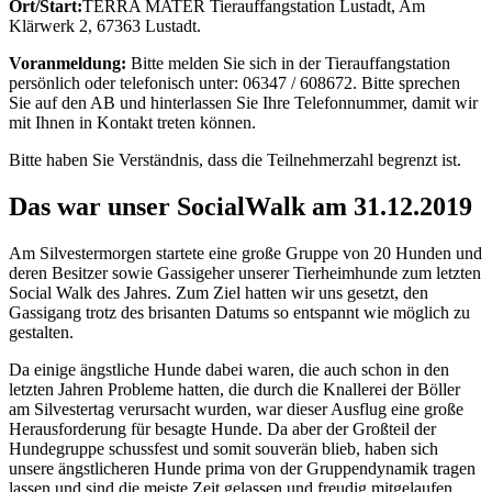
Ort/Start:
TERRA MATER Tierauffangstation Lustadt, Am
Klärwerk 2, 67363 Lustadt.
Voranmeldung:
Bitte melden Sie sich in der Tierauffangstation
persönlich oder telefonisch unter: 06347 / 608672. Bitte sprechen
Sie auf den AB und hinterlassen Sie Ihre Telefonnummer, damit wir
mit Ihnen in Kontakt treten können.
Bitte haben Sie Verständnis, dass die Teilnehmerzahl begrenzt ist.
Das war unser SocialWalk am 31.12.2019
Am Silvestermorgen startete eine große Gruppe von 20 Hunden und
deren Besitzer sowie Gassigeher unserer Tierheimhunde zum letzten
Social Walk des Jahres. Zum Ziel hatten wir uns gesetzt, den
Gassigang trotz des brisanten Datums so entspannt wie möglich zu
gestalten.
Da einige ängstliche Hunde dabei waren, die auch schon in den
letzten Jahren Probleme hatten, die durch die Knallerei der Böller
am Silvestertag verursacht wurden, war dieser Ausflug eine große
Herausforderung für besagte Hunde. Da aber der Großteil der
Hundegruppe schussfest und somit souverän blieb, haben sich
unsere ängstlicheren Hunde prima von der Gruppendynamik tragen
lassen und sind die meiste Zeit gelassen und freudig mitgelaufen.