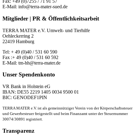
Fax: +49 (0)7255 / 71 91 57
E-Mail: info@terra-mater-sued.de
Mitglieder | PR & Öffentlichkeitsarbeit
TERRA MATER e.V. Umwelt- und Tierhilfe
Oehleckerring 2
22419 Hamburg
Tel: + 49 (0)40 / 531 60 590
Fax :+ 49 (0)40 / 531 60 592
E-Mail: tm-hh@terra-mater.de
Unser Spendenkonto
VR Bank in Holstein eG
IBAN: DE55 2219 1405 0034 9500 01
BIC: GENODEF1PIN
TERRA MATER e.V. ist als gemeinnütziger Verein von der Körperschaftssteuer
und Gewerbesteuer freigestellt und beim Finanzamt unter der Steuernummer
30074/30891 registriert.
Transparenz