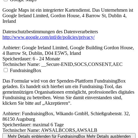
Google Maps ist ein integrierter Kartendienst. Das Unternehmen ist
Google Ireland Limited, Gordon House, 4 Barrow St, Dublin 4,
Ireland
Datenschutzbestimmungen des Datenverarbeiters
http://www.google.com/intl/de/policies/privacy/
Anbieter:
Google Ireland Limited, Google Building Gordon House,
4 Barrow St, Dublin, D04 E5W5, Irland
Speicherdauer:
6 - 24 Monate
Technischer Name:
__Secure-ENID,SOCS,CONSENT,AEC
FundraisingBox
Das Formular wird von der Spenden-Plattform FundraisingBox
geladen. Es handelt sich hierbei um ein Fundraising-Tool, das
gemeinnützigen Organisationen ermöglicht, professionelles digitales
Fundraising zu betreiben. Wenn Sie damit einverstanden sind,
klicken Sie bitte auf „Akzeptieren“.
Anbieter:
FundraisingBox, Wikando GmbH, Schießgrabenstr. 32,
86150 Augsburg
Speicherdauer:
maximal 6 Tage
Technischer Name:
AWSALBCORS,AWSALB
Mehr Details einblenden
für FundraisingBox
Mehr Details ausblenden