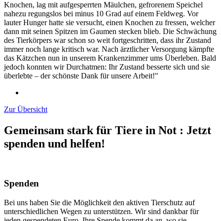
Knochen, lag mit aufgesperrten Mäulchen, gefrorenem Speichel
nahezu regungslos bei minus 10 Grad auf einem Feldweg. Vor
lauter Hunger hatte sie versucht, einen Knochen zu fressen, welcher
dann mit seinen Spitzen im Gaumen stecken blieb. Die Schwächung
des Tierkörpers war schon so weit fortgeschritten, dass ihr Zustand
immer noch lange kritisch war. Nach ärztlicher Versorgung kämpfte
das Kätzchen nun in unserem Krankenzimmer ums Überleben. Bald
jedoch konnten wir Durchatmen: Ihr Zustand besserte sich und sie
überlebte – der schönste Dank für unsere Arbeit!"
Zur Übersicht
Gemeinsam stark für Tiere in Not
:
Jetzt
spenden und helfen!
Spenden
Bei uns haben Sie die Möglichkeit den aktiven Tierschutz auf
unterschiedlichen Wegen zu unterstützen. Wir sind dankbar für
jeden gespendeten Euro. Ihre Spende kommt da an, wo sie