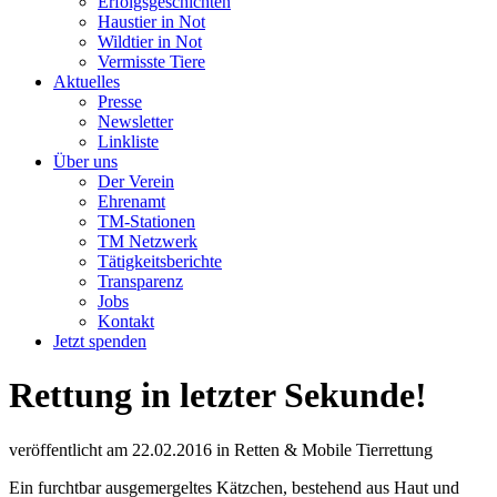
Erfolgsgeschichten
Haustier in Not
Wildtier in Not
Vermisste Tiere
Aktuelles
Presse
Newsletter
Linkliste
Über uns
Der Verein
Ehrenamt
TM-Stationen
TM Netzwerk
Tätigkeitsberichte
Transparenz
Jobs
Kontakt
Jetzt spenden
Rettung in letzter Sekunde!
veröffentlicht am
22.02.2016
in
Retten & Mobile Tierrettung
Ein furchtbar ausgemergeltes Kätzchen, bestehend aus Haut und