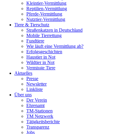
Kleintier-Vermittlung
Reptilien-Vermittlung
Pferde-Vermittlung
Nutztier-Vermittlung
Tiere & Tierschutz
Straßenkatzen in Deutschland
Mobile Tierrettung
Fundtiere
Wie läuft eine Vermittlung ab?
Erfolgsgeschichten
Haustier in Not
Wildtier in Not
Vermisste Tiere
Aktuelles
Presse
Newsletter
Linkliste
Über uns
Der Verein
Ehrenamt
TM-Stationen
TM Netzwerk
Tätigkeitsberichte
Transparenz
Jobs