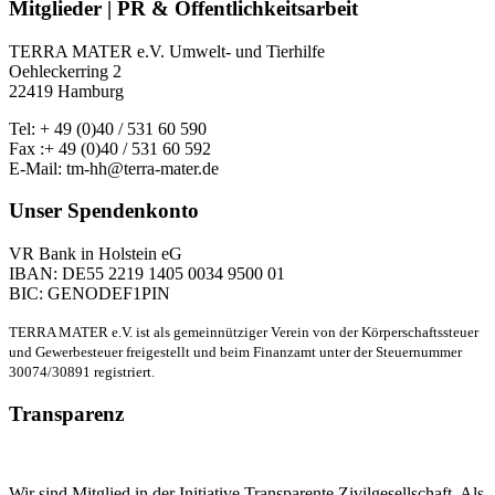
Mitglieder | PR & Öffentlichkeitsarbeit
TERRA MATER e.V. Umwelt- und Tierhilfe
Oehleckerring 2
22419 Hamburg
Tel: + 49 (0)40 / 531 60 590
Fax :+ 49 (0)40 / 531 60 592
E-Mail: tm-hh@terra-mater.de
Unser Spendenkonto
VR Bank in Holstein eG
IBAN: DE55 2219 1405 0034 9500 01
BIC: GENODEF1PIN
TERRA MATER e.V. ist als gemeinnütziger Verein von der Körperschaftssteuer
und Gewerbesteuer freigestellt und beim Finanzamt unter der Steuernummer
30074/30891 registriert.
Transparenz
Wir sind Mitglied in der Initiative Transparente Zivilgesellschaft. Als