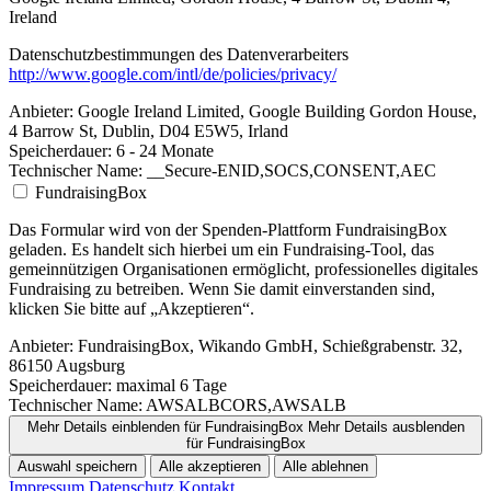
Ireland
Datenschutzbestimmungen des Datenverarbeiters
http://www.google.com/intl/de/policies/privacy/
Anbieter:
Google Ireland Limited, Google Building Gordon House,
4 Barrow St, Dublin, D04 E5W5, Irland
Speicherdauer:
6 - 24 Monate
Technischer Name:
__Secure-ENID,SOCS,CONSENT,AEC
FundraisingBox
Das Formular wird von der Spenden-Plattform FundraisingBox
geladen. Es handelt sich hierbei um ein Fundraising-Tool, das
gemeinnützigen Organisationen ermöglicht, professionelles digitales
Fundraising zu betreiben. Wenn Sie damit einverstanden sind,
klicken Sie bitte auf „Akzeptieren“.
Anbieter:
FundraisingBox, Wikando GmbH, Schießgrabenstr. 32,
86150 Augsburg
Speicherdauer:
maximal 6 Tage
Technischer Name:
AWSALBCORS,AWSALB
Mehr Details einblenden
für FundraisingBox
Mehr Details ausblenden
für FundraisingBox
Auswahl speichern
Alle akzeptieren
Alle ablehnen
Impressum
Datenschutz
Kontakt