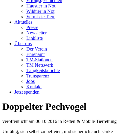
Erfolgsgeschichten
Haustier in Not
Wildtier in Not
Vermisste Tiere
Aktuelles
Presse
Newsletter
Linkliste
Über uns
Der Verein
Ehrenamt
TM-Stationen
TM Netzwerk
Tätigkeitsberichte
Transparenz
Jobs
Kontakt
Jetzt spenden
Doppelter Pechvogel
veröffentlicht am
06.10.2016
in
Retten & Mobile Tierrettung
Unfähig, sich selbst zu befreien, und sicherlich auch starke