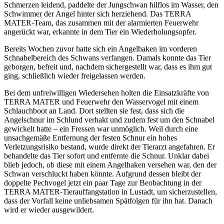
Schmerzen leidend, paddelte der Jungschwan hilflos im Wasser, den
Schwimmer der Angel hinter sich herziehend. Das TERRA
MATER-Team, das zusammen mit der alarmierten Feuerwehr
angerückt war, erkannte in dem Tier ein Wiederholungsopfer.
Bereits Wochen zuvor hatte sich ein Angelhaken im vorderen
Schnabelbereich des Schwans verfangen. Damals konnte das Tier
geborgen, befreit und, nachdem sichergestellt war, dass es ihm gut
ging, schließlich wieder freigelassen werden.
Bei dem unfreiwilligen Wiedersehen holten die Einsatzkräfte von
TERRA MATER und Feuerwehr den Wasservogel mit einem
Schlauchboot an Land. Dort stellten sie fest, dass sich die
Angelschnur im Schlund verhakt und zudem fest um den Schnabel
gewickelt hatte – ein Fressen war unmöglich. Weil durch eine
unsachgemäße Entfernung der festen Schnur ein hohes
Verletzungsrisiko bestand, wurde direkt der Tierarzt angefahren. Er
behandelte das Tier sofort und entfernte die Schnur. Unklar dabei
blieb jedoch, ob diese mit einem Angelhaken versehen war, den der
Schwan verschluckt haben könnte. Aufgrund dessen bleibt der
doppelte Pechvogel jetzt ein paar Tage zur Beobachtung in der
TERRA MATER-Tierauffangstation in Lustadt, um sicherzustellen,
dass der Vorfall keine unliebsamen Spätfolgen für ihn hat. Danach
wird er wieder ausgewildert.