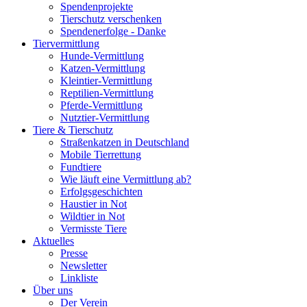
Spendenprojekte
Tierschutz verschenken
Spendenerfolge - Danke
Tiervermittlung
Hunde-Vermittlung
Katzen-Vermittlung
Kleintier-Vermittlung
Reptilien-Vermittlung
Pferde-Vermittlung
Nutztier-Vermittlung
Tiere & Tierschutz
Straßenkatzen in Deutschland
Mobile Tierrettung
Fundtiere
Wie läuft eine Vermittlung ab?
Erfolgsgeschichten
Haustier in Not
Wildtier in Not
Vermisste Tiere
Aktuelles
Presse
Newsletter
Linkliste
Über uns
Der Verein